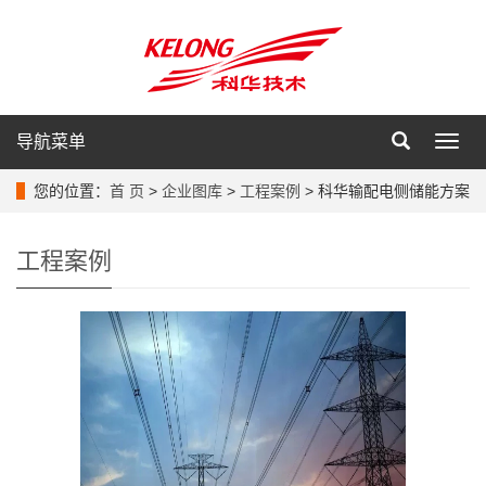
导航菜单
导
航
菜
您的位置：
首 页
>
企业图库
>
工程案例
> 科华输配电侧储能方案
单
工程案例