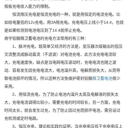
极板充电收入能力的限制。
恒流限压充电是恒流充电的一种，就是用恒定的电流充电。比
如给电量低的12v充电，用3A陪充电。充电电压上线小于14.4，也就
是如果检测到电池电压到了14.4就停止充电。
商宇铅酸
精卫
蓄电池的充电方法常用的有三种：
1、脉冲充电，既简单又经济的方法是，变压器次级输出的低压
交流整流成脉动直流（不滤波）对电池充电．此方法充电电流较
大，充电速度快，缺点是当电网电压波动时，充电电流也随之波
动．容易发生因充电电流大，电池温升高，电解质损失大，从而导
致电池损坏的情况，所以这种方法免维护密封铅酸
精卫
蓄电池
很少
采用。
2、用恒流充电，为了防止电池内温升太高及电解液的损失太
大，充电电流调得比较小，需要充电的时间较长，另一方面，充电
时间太长，就会发生过充，为了防止因过充而损坏电池，需另设过
充检测或定时电路。
3、恒压充电，理论和实践均证明，当充电电压低于充电电压上