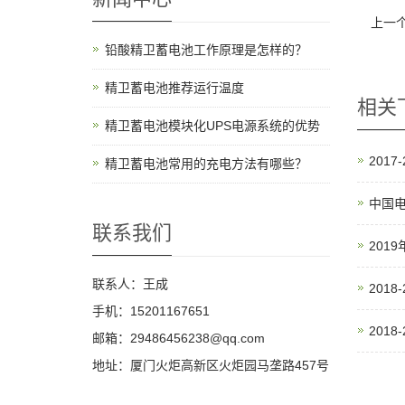
上一
铅酸精卫蓄电池工作原理是怎样的？
精卫蓄电池推荐运行温度
相关
精卫蓄电池模块化UPS电源系统的优势
201
精卫蓄电池常用的充电方法有哪些？
中国
联系我们
201
联系人：王成
2018
手机：15201167651
201
邮箱：29486456238@qq.com
地址：厦门火炬高新区火炬园马垄路457号