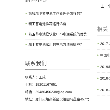
上一
铅酸精卫蓄电池工作原理是怎样的？
精卫蓄电池推荐运行温度
相关
精卫蓄电池模块化UPS电源系统的优势
201
精卫蓄电池常用的充电方法有哪些？
中国
联系我们
201
联系人：王成
2018
手机：15201167651
201
邮箱：29486456238@qq.com
地址：厦门火炬高新区火炬园马垄路457号